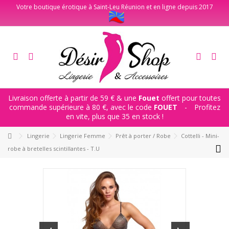
Votre boutique érotique à Saint-Leu Réunion et en ligne depuis 2017
Livraison offerte à partir de 59 € & une
Fouet
offert pour toutes
commande supérieure à 80 €, avec le code
FOUET
-
Profitez
en vite, plus que 35 en stock !
Lingerie
Lingerie Femme
Prêt à porter / Robe
Cottelli - Mini-
robe à bretelles scintillantes - T.U