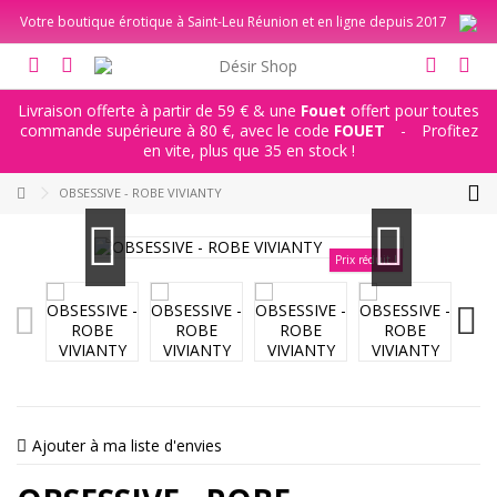
Votre boutique érotique à Saint-Leu Réunion et en ligne depuis 2017
Livraison offerte à partir de 59 € & une
Fouet
offert pour toutes
commande supérieure à 80 €, avec le code
FOUET
-
Profitez
en vite, plus que 35 en stock !
OBSESSIVE - ROBE VIVIANTY
Prix réduit !
Ajouter à ma liste d'envies