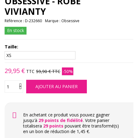
OBSESSIVE - ROBE
VIVIANTY
Référence :
D-232660
Marque :
Obsessive
En stock
Taille:
29,95 €
TTC
59,90 €
TTC
-50%
AJOUTER AU PANIER
En achetant ce produit vous pouvez gagner
jusqu'à
29
points de fidélité
. Votre panier
totalisera
29
points
pouvant être transformé(s)
en un bon de réduction de
1,45 €
.