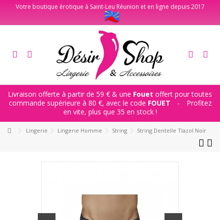
Votre boutique érotique à Saint-Leu Réunion et en ligne depuis 2017
Livraison offerte à partir de 59 € & une
Fouet
offert pour toutes
commande supérieure à 80 €, avec le code
FOUET
-
Profitez
en vite, plus que 35 en stock !
Lingerie
Lingerie Homme
String
String Dentelle Tlazol Noir