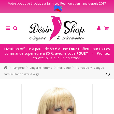
Votre boutique érotique à Saint-Leu Réunion et en ligne depuis 2017
Livraison offerte à partir de 59 € & une
Fouet
offert pour toutes
commande supérieure à 80 €, avec le code
FOUET
-
Profitez
en vite, plus que 35 en stock !
Lingerie
Lingerie Femme
Perruque
Perruque Mi Longue
camila Blonde World Wigs