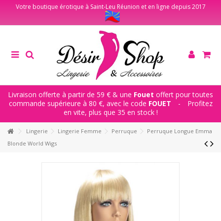
Votre boutique érotique à Saint-Leu Réunion et en ligne depuis 2017
Livraison offerte à partir de 59 € & une
Fouet
offert pour toutes
commande supérieure à 80 €, avec le code
FOUET
-
Profitez
en vite, plus que 35 en stock !
Lingerie
Lingerie Femme
Perruque
Perruque Longue Emma
Blonde World Wigs