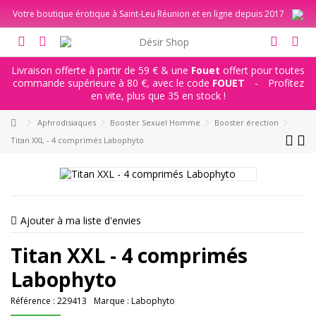
Votre boutique érotique à Saint-Leu Réunion et en ligne depuis 2017
Livraison offerte à partir de 59 € & une
Fouet
offert pour toutes
commande supérieure à 80 €, avec le code
FOUET
-
Profitez
en vite, plus que 35 en stock !
Aphrodisiaques
Booster Sexuel Homme
Booster érection
Titan XXL - 4 comprimés Labophyto
Ajouter à ma liste d'envies
Titan XXL - 4 comprimés
Labophyto
Référence :
229413
Marque :
Labophyto